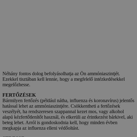
Néhány fontos dolog befolyásolhatja az Ön ammóniaszintjét.
Ezekkel tisztában kell lennie, hogy a megfelelő intézkedésekkel
megelőzhesse.
FERTŐZÉSEK
Bármilyen fertőzés (például nátha, influenza és koronavírus) jelentős
hatással lehet az ammóniaszintjére. Csökkentheti a fertőzések
veszélyét, ha rendszeresen szappannal kezet mos, vagy alkohol
alapú kézfertőtlenítőt használ, és elkerüli az érintkezést bárkivel, aki
beteg lehet. Arról is gondoskodnia kell, hogy minden évben
megkapja az influenza elleni védőoltást.