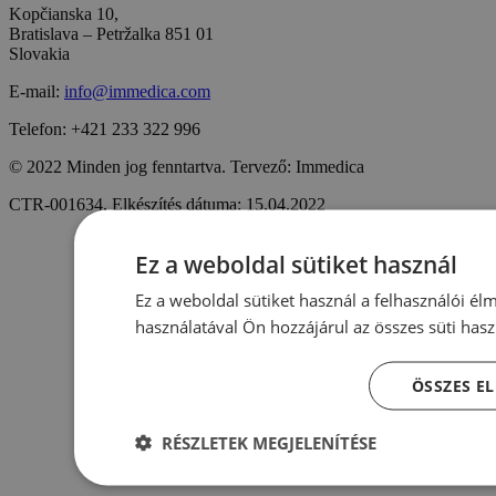
Kopčianska 10,
Bratislava – Petržalka 851 01
Slovakia
E-mail:
info@immedica.com
Telefon: +421 233 322 996
© 2022 Minden jog fenntartva. Tervező: Immedica
CTR-001634, Elkészítés dátuma: 15.04.2022
Ez a weboldal sütiket használ
Ez a weboldal sütiket használ a felhasználói é
használatával Ön hozzájárul az összes süti has
ÖSSZES E
RÉSZLETEK MEGJELENÍTÉSE