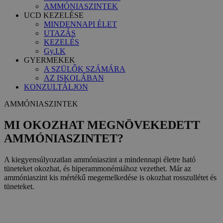
AMMÓNIASZINTEK
UCD KEZELÉSE
MINDENNAPI ÉLET
UTAZÁS
KEZELÉS
Gy.I.K
GYERMEKEK
A SZÜLŐK SZÁMÁRA
AZ ISKOLÁBAN
KONZULTÁLJON
AMMÓNIASZINTEK
MI OKOZHAT MEGNÖVEKEDETT
AMMÓNIASZINTET?
A kiegyensúlyozatlan ammóniaszint a mindennapi életre ható
tüneteket okozhat, és hiperammonémiához vezethet. Már az
ammóniaszint kis mértékű megemelkedése is okozhat rosszullétet és
tüneteket.