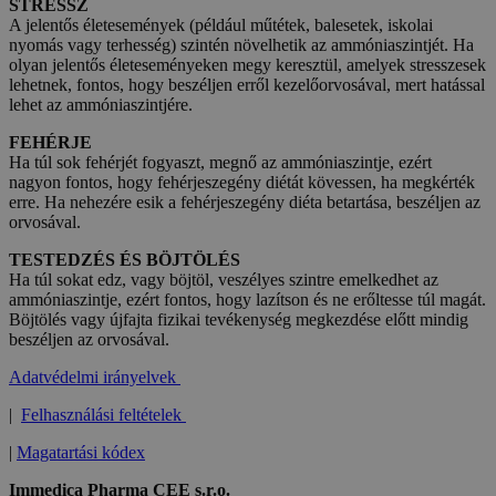
STRESSZ
A jelentős életesemények (például műtétek, balesetek, iskolai
nyomás vagy terhesség) szintén növelhetik az ammóniaszintjét. Ha
olyan jelentős életeseményeken megy keresztül, amelyek stresszesek
lehetnek, fontos, hogy beszéljen erről kezelőorvosával, mert hatással
lehet az ammóniaszintjére.
FEHÉRJE
Ha túl sok fehérjét fogyaszt, megnő az ammóniaszintje, ezért
nagyon fontos, hogy fehérjeszegény diétát kövessen, ha megkérték
erre. Ha nehezére esik a fehérjeszegény diéta betartása, beszéljen az
orvosával.
TESTEDZÉS ÉS BÖJTÖLÉS
Ha túl sokat edz, vagy böjtöl, veszélyes szintre emelkedhet az
ammóniaszintje, ezért fontos, hogy lazítson és ne erőltesse túl magát.
Böjtölés vagy újfajta fizikai tevékenység megkezdése előtt mindig
beszéljen az orvosával.
Adatvédelmi irányelvek
|
Felhasználási feltételek
|
Magatartási kódex
Immedica Pharma CEE s.r.o.