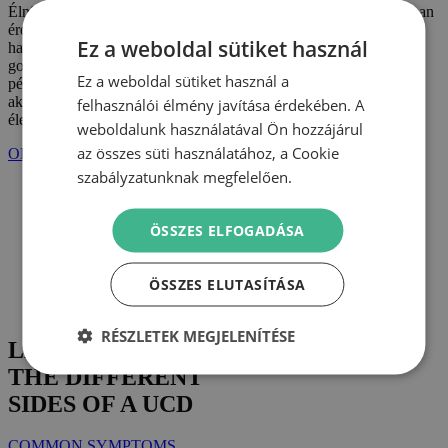
Élni kihívást jelenthet, de sokat tehet UCD-je kezeléséért, és jobban
érezheti magát a mindennapokban. Az „UCD és Ön” az Önhöz
Ez a weboldal sütiket használ
hasonló embereknek, valamint az UCD-vel élő gyermekekről
gondoskodó szülőknek készült. Ismerje meg az alapvető tényeket,
Ez a weboldal sütiket használ a
például, hogy mi váltja ki az ammóniaszint emelkedését, hogyan
akadályozható ez meg, mely étrend a legjobb Önnek és milyen
felhasználói élmény javítása érdekében. A
életmódváltásra van szüksége.
weboldalunk használatával Ön hozzájárul
az összes süti használatához, a Cookie
OLVASSON TOVÁBB
szabályzatunknak megfelelően.
ÖSSZES ELFOGADÁSA
ÖSSZES ELUTASÍTÁSA
RÉSZLETEK MEGJELENÍTÉSE
LEARN ABOUT
THE DIFFERENT
SIDES OF A UCD
COMMON SYMPTOMS