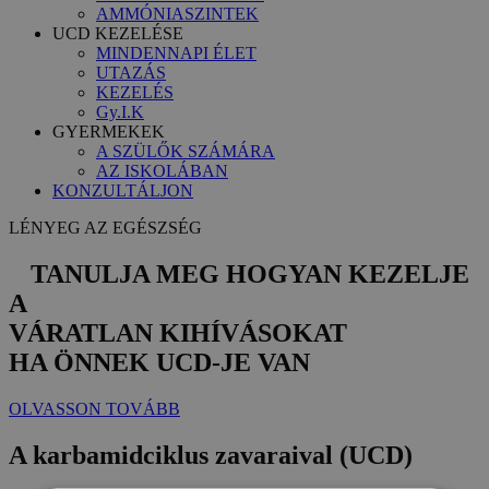
AMMÓNIASZINTEK
UCD KEZELÉSE
MINDENNAPI ÉLET
UTAZÁS
KEZELÉS
Gy.I.K
GYERMEKEK
A SZÜLŐK SZÁMÁRA
AZ ISKOLÁBAN
KONZULTÁLJON
LÉNYEG AZ EGÉSZSÉG
TANULJA MEG
HOGYAN KEZELJE
A
VÁRATLAN KIHÍVÁSOKAT
HA ÖNNEK UCD-JE VAN
OLVASSON TOVÁBB
A karbamidciklus zavaraival (UCD)